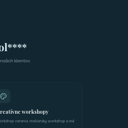
ol****
našich klientov.
reatívne workshopy
orkshop varenia, maliarsky workshop a iné