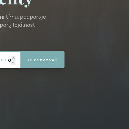
i tímu, podporuje
ory lojálnosti
0
REZERVOVAŤ
DETI