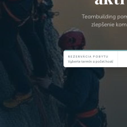
Teambuilding pom
zlepšenie kom
REZERVÁCIA POBYTU
Vyberte termín a počet hostí