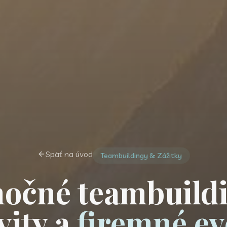
Späť na úvod
Teambuildingy & Zážitky
očné teambuild
vity a
firemné ev