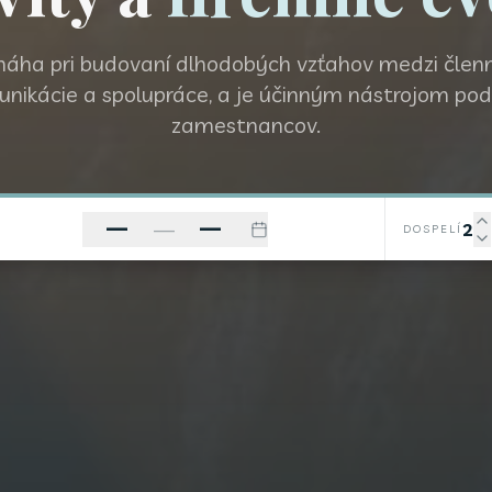
áha pri budovaní dlhodobých vzťahov medzi členm
unikácie a spolupráce, a je účinným nástrojom podp
zamestnancov.
—
—
—
2
DOSPELÍ