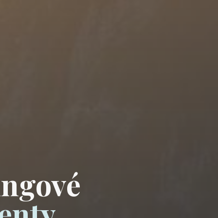
ingové
enty