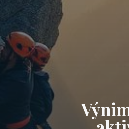
Výnim
akti