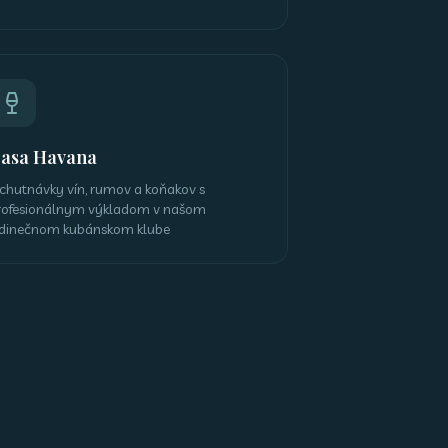
asa Havana
chutnávky vín, rumov a koňakov s
rofesionálnym výkladom v našom
edinečnom kubánskom klube