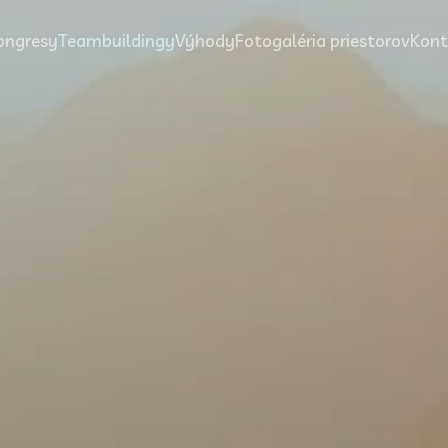
ongresy
Teambuildingy
Výhody
Fotogaléria priestorov
Kont