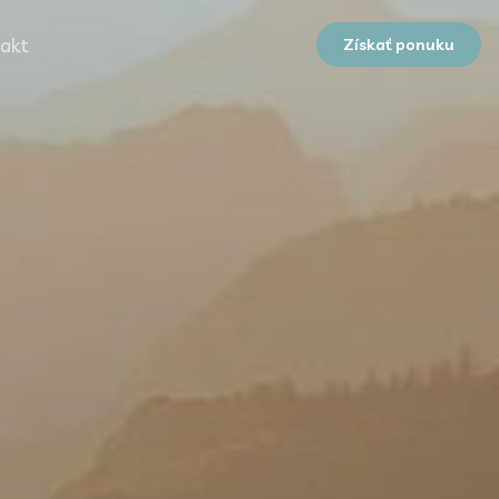
akt
Získať ponuku