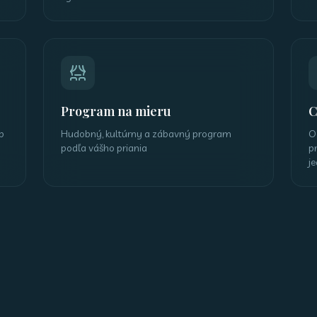
Program na mieru
C
p
Hudobný, kultúrny a zábavný program
O
podľa vášho priania
p
j