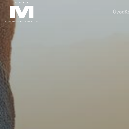
Úvod
K